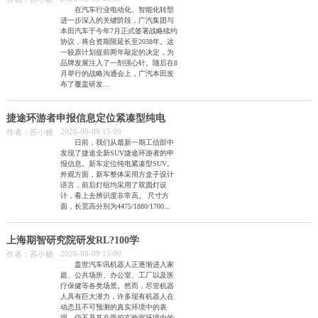
在汽车行业电动化、智能化转型
进一步深入的关键阶段，广汽集团与
本田汽车于今年7月正式签署战略续约
协议，将合资期限延长至2038年。这
一较原计划提前两年敲定的决定，为
品牌发展注入了一剂强心针。随后在8
月举行的战略沟通会上，广汽本田发
布了覆盖研发...
捷途环游者申报信息定位紧凑型纯电
2026-08-09 15:09
作者：苏小糖
日前，我们从最新一期工信部中
发现了捷途全新SUV捷途环游者的申
报信息。新车定位纯电紧凑型SUV。
外观方面，新车整体采用方盒子设计
语言，前后灯组均采用了双圆灯设
计，看上去辨识度非常高。 尺寸方
面，长宽高分别为4475/1880/1700...
上海期智研究院研发RL?100学
2026-08-09 15:09
作者：苏小糖
盖世汽车讯机器人正逐渐进入家
庭、公共场所、办公室、工厂以及医
疗保健等各类场景。然而，尽管机器
人具有巨大潜力，许多现有机器人在
动态且不可预测的真实环境中的表
现，仍不及其在受控实验室环境中的