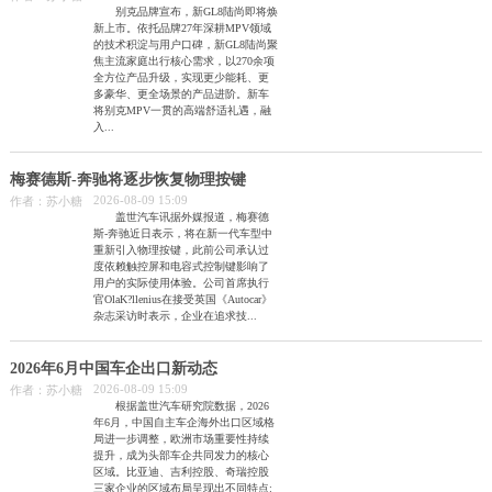
别克品牌宣布，新GL8陆尚即将焕
新上市。依托品牌27年深耕MPV领域
的技术积淀与用户口碑，新GL8陆尚聚
焦主流家庭出行核心需求，以270余项
全方位产品升级，实现更少能耗、更
多豪华、更全场景的产品进阶。新车
将别克MPV一贯的高端舒适礼遇，融
入...
梅赛德斯-奔驰将逐步恢复物理按键
2026-08-09 15:09
作者：苏小糖
盖世汽车讯据外媒报道，梅赛德
斯-奔驰近日表示，将在新一代车型中
重新引入物理按键，此前公司承认过
度依赖触控屏和电容式控制键影响了
用户的实际使用体验。公司首席执行
官OlaK?llenius在接受英国《Autocar》
杂志采访时表示，企业在追求技...
2026年6月中国车企出口新动态
2026-08-09 15:09
作者：苏小糖
根据盖世汽车研究院数据，2026
年6月，中国自主车企海外出口区域格
局进一步调整，欧洲市场重要性持续
提升，成为头部车企共同发力的核心
区域。比亚迪、吉利控股、奇瑞控股
三家企业的区域布局呈现出不同特点: