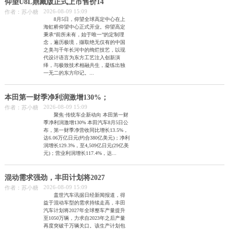
仰望U8L鼎藏版正式上市售价14
2026-08-09 15:09
作者：苏小糖
8月5日，仰望全球高定中心在上
海虹桥仰望中心正式开业。仰望高定
秉承“前所未有，始于唯一”的定制理
念，遍历极境，撷取绝无仅有的中国
之美与千年长河中的绚烂技艺，以现
代设计语言为东方工艺注入创新演
绎，与极致技术相融共生，凝练出独
一无二的东方印记。...
本田第一财季净利润激增130%；
2026-08-09 15:09
作者：苏小糖
聚焦·传统车企新动向 本田第一财
季净利润激增130% 本田汽车8月5日公
布，第一财季净营收同比增长13.5%，
达6.06万亿日元(约合380亿美元)；净利
润增长129.3%，至4,509亿日元(29亿美
元)；营业利润增长117.4%，达...
混动需求强劲，丰田计划将2027
2026-08-09 15:09
作者：苏小糖
盖世汽车讯据日经新闻报道，得
益于混动车型的需求持续走高，丰田
汽车计划将2027年全球整车产量提升
至1050万辆，力求自2023年之后产量
再度突破千万辆关口。该生产计划包