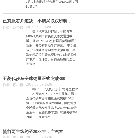
7月，长城汽车销售新车691,962辆，同
比增长2...
已克服芯片短缺，小鹏采取双班制，
2026-08-09 15:09
作者：苏小糖
盖世汽车讯8月7日，小鹏汽车
MONA系列研发负责人姜文通过微
博，就MONAL03交付延迟向锁单用户
致歉，并公布最新生产进展。 姜文表
示，近期受全球AI需求火热影响，高
端制程芯片供货出现波动，对8月份生
产带来一定冲击。目前供应链问题已
逐步克...
五菱代步车全球销量正式突破300
2026-08-09 15:09
作者：苏小糖
8月7日，“人民代步车”再迎里程碑
——在宏光MINIEV上市六周年之际，
五菱代步车全球销量正式突破300万
辆。 双家族冠军实力领跑，共同构筑
全球最大代步车生态 从2017年E100诞
生至今，五菱代步车累计销量突破300
万辆——在宏光MI...
提前两年续约至2038年，广汽本
2026-08-09 15:09
作者：苏小糖