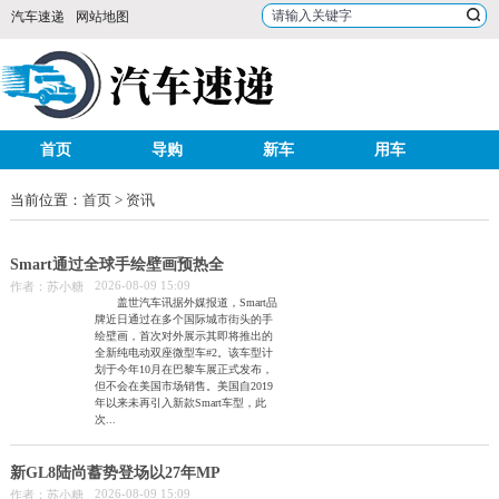
汽车速递
网站地图
首页
导购
新车
用车
资讯
车评
车企
选车
当前位置：
首页
>
资讯
行情
试驾
排行
车图
Smart通过全球手绘壁画预热全
2026-08-09 15:09
作者：苏小糖
盖世汽车讯据外媒报道，Smart品
牌近日通过在多个国际城市街头的手
绘壁画，首次对外展示其即将推出的
全新纯电动双座微型车#2。该车型计
划于今年10月在巴黎车展正式发布，
但不会在美国市场销售。美国自2019
年以来未再引入新款Smart车型，此
次...
新GL8陆尚蓄势登场以27年MP
2026-08-09 15:09
作者：苏小糖