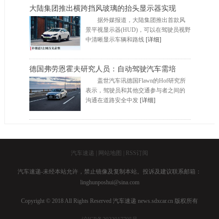
大陆集团推出横跨挡风玻璃的抬头显示器实现
据外媒报道，大陆集团推出首款风
景平视显示器(HUD)，可以在驾驶员视野
中清晰显示车辆和路线
[详细]
德国弗劳恩霍夫研究人员：自动驾驶汽车需培
盖世汽车讯德国Flawn的Hof研究所
表示，驾驶员和其他交通参与者之间的
沟通在道路安全中发
[详细]
汽车速递 |
网站地图 |
RSS订阅
汽车速递-未经本站允许，禁止镜像及复制本站。投诉及建议联系邮箱：
linghunposhui@sina.com
Copyright © 2018 All Rights Reserved 汽车速递 news.sdxcar.cn 版权所有