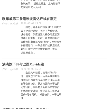
测试效果。 据外媒报道，上海期智研
究院的研究人员近日...
欧摩威第二条毫米波雷达产线在嘉定
2026-08-09 15:09
作者：苏小糖
据悉，这条新产线仅用6个月就完
成了全流程建设，实现了产线设计、
设备制造、供应链三大核心维度的深
度本土化重构。此前，欧摩威的新产
线建设长期遵循“德国节奏”，全套设备
从德国进口，一条全新产线从启动规
划到正式投产往往需要耗时一整年。
据欧摩威自...
滴滴旗下99与巴西Movida达
2026-08-09 15:09
作者：苏小糖
盖世汽车获悉，当地时间8月4
日，滴滴旗下巴西一站式生活服务平
台99与巴西领先汽车租赁企业Movida
签署合作协议。双方将面向99平台网
约车司机，推出包含新能源汽车在内
的优惠租赁计划，预计未来三年惠及
至少5万名司机。 根据协议，99平台司
机...