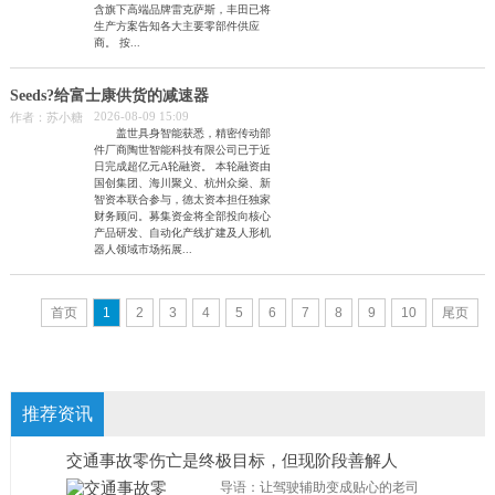
含旗下高端品牌雷克萨斯，丰田已将
生产方案告知各大主要零部件供应
商。 按...
Seeds?给富士康供货的减速器
2026-08-09 15:09
作者：苏小糖
盖世具身智能获悉，精密传动部
件厂商陶世智能科技有限公司已于近
日完成超亿元A轮融资。 本轮融资由
国创集团、海川聚义、杭州众燊、新
智资本联合参与，德太资本担任独家
财务顾问。募集资金将全部投向核心
产品研发、自动化产线扩建及人形机
器人领域市场拓展...
首页
1
2
3
4
5
6
7
8
9
10
尾页
推荐资讯
交通事故零伤亡是终极目标，但现阶段善解人
导语：让驾驶辅助变成贴心的老司