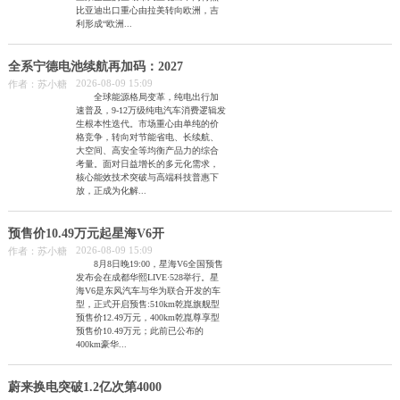
比亚迪出口重心由拉美转向欧洲，吉
利形成“欧洲...
全系宁德电池续航再加码：2027
2026-08-09 15:09
作者：苏小糖
全球能源格局变革，纯电出行加
速普及，9-12万级纯电汽车消费逻辑发
生根本性迭代。市场重心由单纯的价
格竞争，转向对节能省电、长续航、
大空间、高安全等均衡产品力的综合
考量。面对日益增长的多元化需求，
核心能效技术突破与高端科技普惠下
放，正成为化解...
预售价10.49万元起星海V6开
2026-08-09 15:09
作者：苏小糖
8月8日晚19:00，星海V6全国预售
发布会在成都华熙LIVE·528举行。星
海V6是东风汽车与华为联合开发的车
型，正式开启预售:510km乾崑旗舰型
预售价12.49万元，400km乾崑尊享型
预售价10.49万元；此前已公布的
400km豪华...
蔚来换电突破1.2亿次第4000