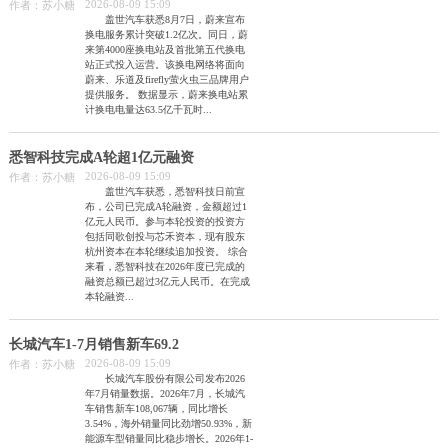
2026-08-09 15:09
作者：苏小糖
盖世汽车获悉8月7日，蔚来宣布
换电服务累计突破1.2亿次。同日，蔚
来第4000座换电站及首批第五代换电
站正式投入运营。该换电网络将面向
蔚来、乐道及firefly萤火虫三品牌用户
提供服务。 数据显示，蔚来换电站累
计换电电量达63.5亿千瓦时...
悉智科技完成A轮超1亿元融资
2026-08-09 15:09
作者：苏小糖
盖世汽车获悉，悉智科技日前宣
布，公司已完成A轮融资，金额超过1
亿元人民币。参与本轮投资的投资方
包括同歌创投与芯禾资本，现有股东
杭州资本在本轮继续追加投资。 综合
来看，悉智科技在2026年度已完成的
融资总额已超过3亿元人民币。在完成
本轮融资...
长城汽车1-7月销售新车69.2
2026-08-09 15:09
作者：苏小糖
长城汽车股份有限公司发布2026
年7月销量数据。2026年7月，长城汽
车销售新车108,067辆，同比增长
3.54%，海外销量同比劲增50.93%，新
能源车型销量同比稳步增长。2026年1-